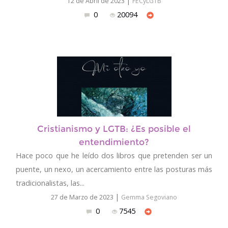
|
12 de Abril de 2023
FECyLGTB
0
20094
Cristianismo y LGTB: ¿Es posible el
entendimiento?
Hace poco que he leído dos libros que pretenden ser un
puente, un nexo, un acercamiento entre las posturas más
tradicionalistas, las...
|
27 de Marzo de 2023
Gemma Segoviano
0
7545