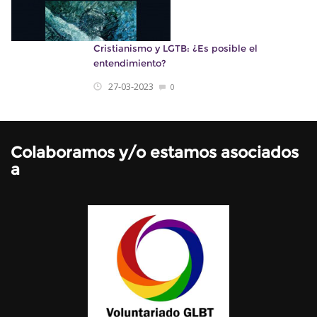
Cristianismo y LGTB: ¿Es posible el
entendimiento?
27-03-2023
0
Colaboramos y/o estamos asociados
a