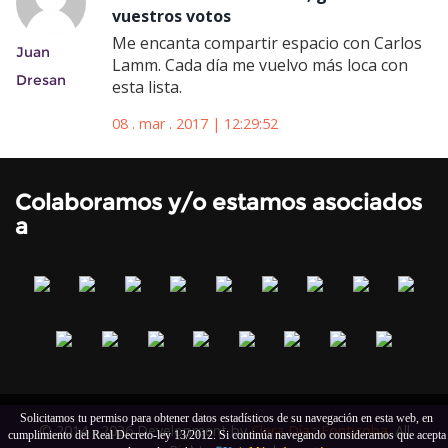
vuestros votos
Me encanta compartir espacio con Carlos
Juan
Lamm. Cada día me vuelvo más loca con
Dresan
esta lista.
08 . mar . 2017 | 12:29:52
Colaboramos y/o estamos asociados
a
Solicitamos tu permiso para obtener datos estadísticos de su navegación en esta web, en
© 2014 - 2026 Development by
Clara Díaz Fonticoba
. All
cumplimiento del Real Decreto-ley 13/2012. Si continúa navegando consideramos que acepta