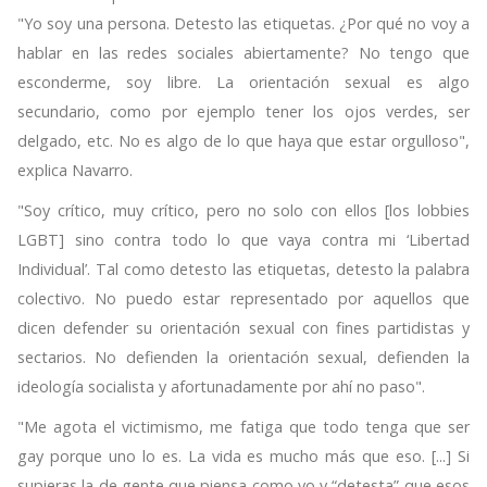
"Yo soy una persona. Detesto las etiquetas. ¿Por qué no voy a
hablar en las redes sociales abiertamente? No tengo que
esconderme, soy libre. La orientación sexual es algo
secundario, como por ejemplo tener los ojos verdes, ser
delgado, etc. No es algo de lo que haya que estar orgulloso",
explica Navarro.
"Soy crítico, muy crítico, pero no solo con ellos [los lobbies
LGBT] sino contra todo lo que vaya contra mi ‘Libertad
Individual’. Tal como detesto las etiquetas, detesto la palabra
colectivo. No puedo estar representado por aquellos que
dicen defender su orientación sexual con fines partidistas y
sectarios. No defienden la orientación sexual, defienden la
ideología socialista y afortunadamente por ahí no paso".
"Me agota el victimismo, me fatiga que todo tenga que ser
gay porque uno lo es. La vida es mucho más que eso. [...] Si
supieras la de gente que piensa como yo y “detesta” que esos