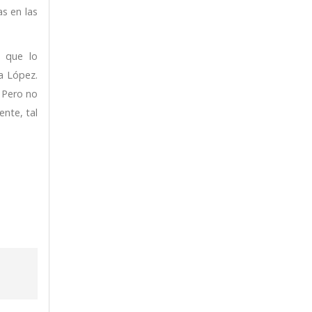
s en las
n que lo
a López.
. Pero no
nte, tal