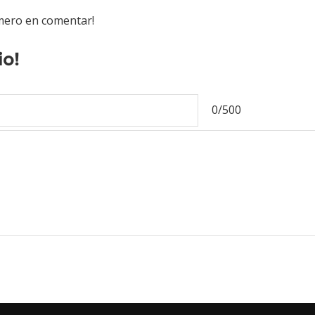
imero en comentar!
io!
0/500