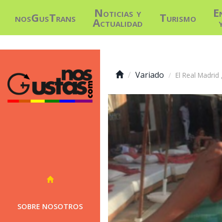
Noticias y
E
nosGusTrans
Turismo
Actualidad
Variado
El Real Madrid
SOBRE NOSOTROS