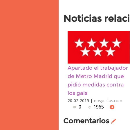
Noticias rela
Apartado el trabajador
de Metro Madrid que
pidió medidas contra
los gais
|
20-02-2015
nosgustas.com
0
1965
Comentarios