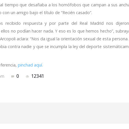
o al tiempo que desafiaba a los homófobos que campan a sus ancha
o con un amigo bajo el título de “Recién casado”.
os recibido respuesta y por parte del Real Madrid nos dijero
ellos no podían hacer nada. Y eso es lo que hemos hecho”, subray
Arcopoli aclara: “Nos da igual la orientación sexual de esta persona
a contra nadie y que se incumpla la ley del deporte sistemáticame
eferencia,
pinchad aquí.
0
12341
com