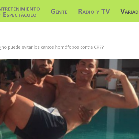
ntretenimiento
Gente
Radio y TV
Varia
y Espectáculo
 ¿no puede evitar los cantos homófobos contra CR7?