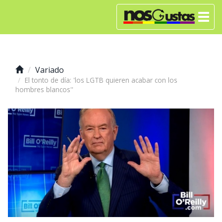
Variado
El tonto de día: 'los LGTB quieren acabar con los
hombres blancos''