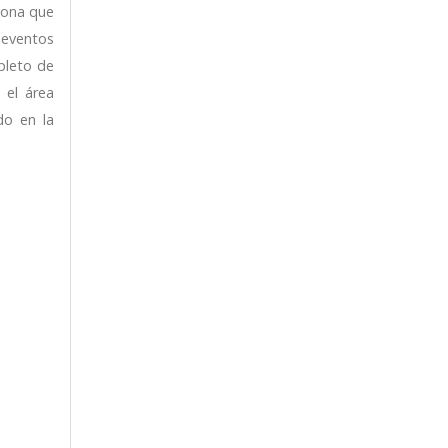
sona que
 eventos
pleto de
 el área
do en la