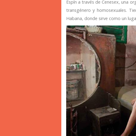
Espín a través de Cenesex, una or
transgénero y homosexuales. Tie
Habana, donde sirve como un luga