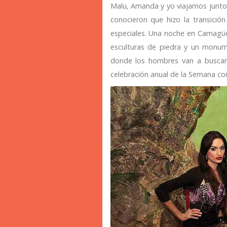
Malu, Amanda y yo viajamos juntos
conocieron que hizo la transició
especiales. Una noche en Camagüe
esculturas de piedra y un monu
donde los hombres van a buscar 
celebración anual de la Semana con