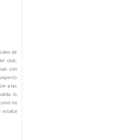
ocales de
el club,
aban con
 aspecto
cer a las
lida, lo
a tomó mi
e estaba