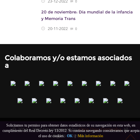
23-12-2022
0
20 de noviembre: Día mundial de la infancia
y Memoria Trans
20-11-2022
0
Colaboramos y/o estamos asociados
a
Solicitamos tu permiso para obtener datos estadísticos de su navegación en esta web, en
© 2014 - 2026 Development by
Clara Díaz Fonticoba
. All
cumplimiento del Real Decreto-ley 13/2012. Si continúa navegando consideramos que acepta
Rights Reserved.
el uso de cookies.
OK
|
Más información