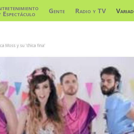
ntretenimiento
Gente
Radio y TV
Varia
y Espectáculo
ca Moss y su 'chica fina'