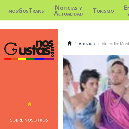
Noticias y
E
nosGusTrans
Turismo
Actualidad
Variado
Videoclip: Moni
SOBRE NOSOTROS