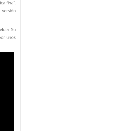
a fina”.
 versión
ldía. Su
por unos