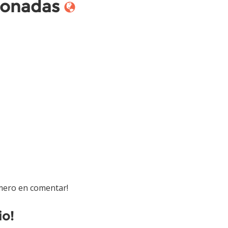
cionadas
imero en comentar!
io!