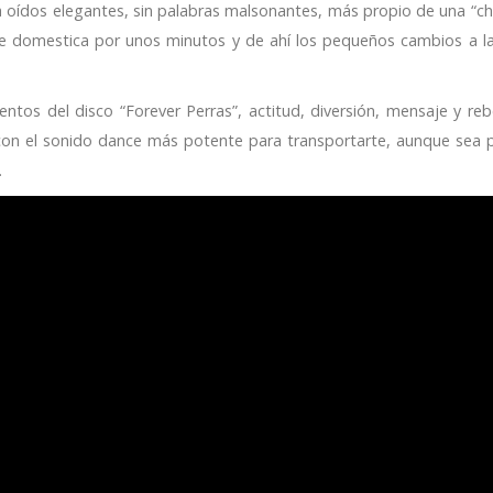
 oídos elegantes, sin palabras malsonantes, más propio de una “chic
e domestica por unos minutos y de ahí los pequeños cambios a la
ntos del disco “Forever Perras”, actitud, diversión, mensaje y rebe
on el sonido dance más potente para transportarte, aunque sea 
.