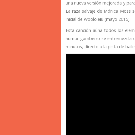
una nueva versión mejorada y para
La raza salvaje de Mónica Moss s
inicial de Woololeiu (mayo 2015).
Esta canción aúna todos los eleme
humor gamberro se entremezcla c
minutos, directo a la pista de baile