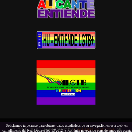
Solicitamos tu permiso para obtener datos estadísticos de su navegación en esta web, en
© 2014 - 2026 Development by
Clara Díaz Fonticoba
. All
cumplimiento del Real Decreto-ley 13/2012. Si continúa navegando consideramos que acepta