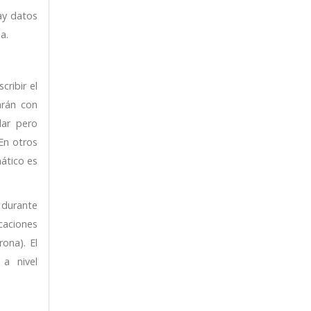
ay datos
a.
cribir el
arán con
lar pero
En otros
mático es
 durante
caciones
ona). El
a nivel