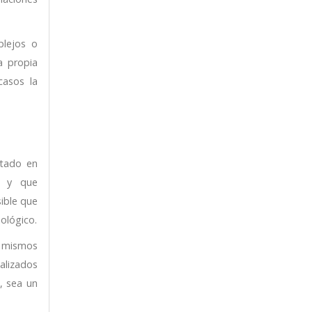
plejos o
a propia
casos la
ctado en
s y que
ible que
ológico.
s mismos
alizados
, sea un