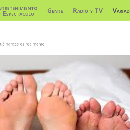
ntretenimiento
Gente
Radio y TV
Varia
y Espectáculo
qué narices es realmente?