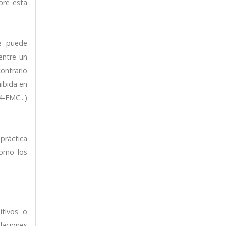
bre esta
ue puede
entre un
ontrario
ibida en
-FMC...)
práctica
como los
itivos o
laciones