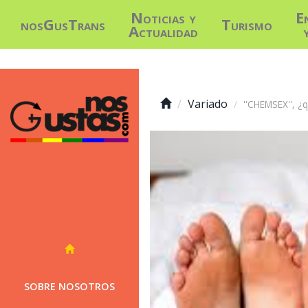
Noticias y
E
nosGusTrans
Turismo
Actualidad
Variado
''CHEMSEX'', ¿
SOBRE NOSOTROS