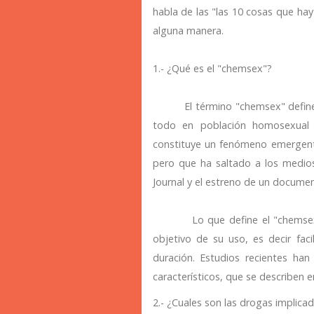
habla de las "las 10 cosas que ha
alguna manera.
1.- ¿Qué es el "chemsex"?
El término "chemsex" define el 
todo en población homosexual 
constituye un fenómeno emergente
pero que ha saltado a los medios 
Journal y el estreno de un documen
Lo que define el "chemsex" de 
objetivo de su uso, es decir facil
duración. Estudios recientes ha
característicos, que se describen e
2.- ¿Cuales son las drogas implica