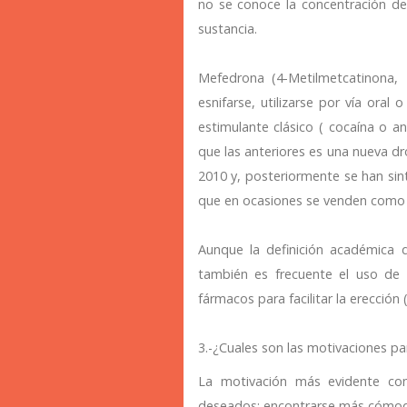
no se conoce la concentración de
sustancia.
Mefedrona (4-Metilmetcatinona, 
esnifarse, utilizarse por vía ora
estimulante clásico ( cocaína o a
que las anteriores es una nueva d
2010 y, posteriormente se han sin
que en ocasiones se venden como 
Aunque la definición académica d
también es frecuente el uso de
fármacos para facilitar la erección (
3.-¿Cuales son las motivaciones pa
La motivación más evidente com
deseados: encontrarse más cómodo,