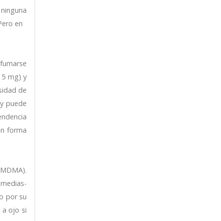
s ninguna
Pero en
, fumarse
-15 mg) y
sidad de
 y puede
endencia
en forma
a MDMA).
 medias-
mo por su
 a ojo si