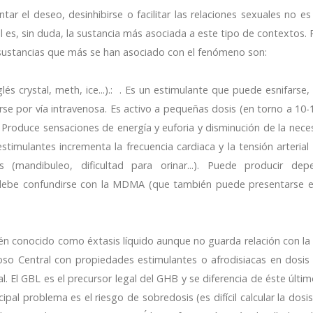
ar el deseo, desinhibirse o facilitar las relaciones sexuales no e
 es, sin duda, la sustancia más
asociada a este tipo de contextos. 
s sustancias que más se han asociado con el fenómeno son:
lés crystal, meth, ice...).: . Es un estimulante que puede esnifarse
rse por vía intravenosa. Es activo a pequeñas dosis (en torno a 10
. Produce sensaciones de energía y euforia y disminución de la nece
stimulantes incrementa la frecuencia cardiaca y la tensión arterial
 (mandibuleo, dificultad para orinar...). Puede producir dep
 debe confundirse con la MDMA (que también puede presentarse 
ién conocido como éxtasis líquido aunque no guarda relación con l
oso Central con propiedades estimulantes o afrodisiacas en dosis
ral. El GBL es el precursor legal del GHB y se diferencia de éste últi
pal problema es el riesgo de sobredosis (es difícil calcular la dosis