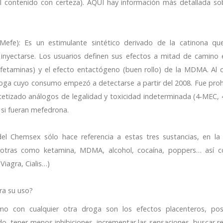
l contenido con certeza). AQUÍ hay información más detallada so
Mefe): Es un estimulante sintético derivado de la catinona q
l o inyectarse. Los usuarios definen sus efectos a mitad de camino 
nfetaminas) y el efecto entactógeno (buen rollo) de la MDMA. Al c
roga cuyo consumo empezó a detectarse a partir del 2008. Fue proh
tetizado análogos de legalidad y toxicidad indeterminada (4-MEC, 4
si fueran mefedrona.
el Chemsex sólo hace referencia a estas tres sustancias, en la 
 otras como ketamina, MDMA, alcohol, cocaína, poppers… así 
Viagra, Cialis…)
ra su uso?
o con cualquier otra droga son los efectos placenteros, pos
 tener menos inhibiciones, incrementar las sensaciones, buscar re