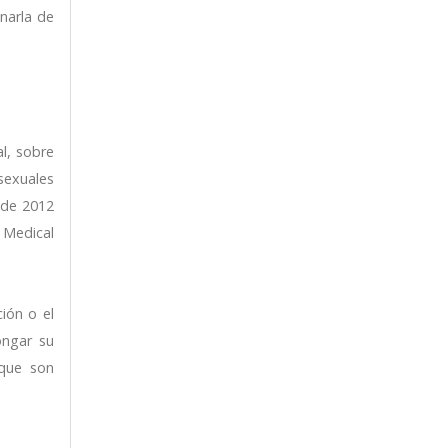
narla de
l, sobre
sexuales
sde 2012
 Medical
ión o el
longar su
 que son