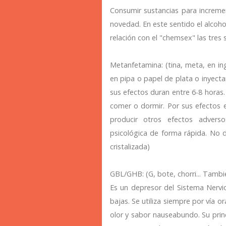
Consumir sustancias para increment
novedad. En este sentido el alcohol
relación con el "chemsex" las tre
Metanfetamina: (tina, meta, en ing
en pipa o papel de plata o inyecta
sus efectos duran entre 6-8 horas
comer o dormir. Por sus efectos e
producir otros efectos adversos
psicológica de forma rápida. No
cristalizada)
GBL/GHB: (G, bote, chorri... Tamb
Es un depresor del Sistema Nervi
bajas. Se utiliza siempre por vía o
olor y sabor nauseabundo. Su princi