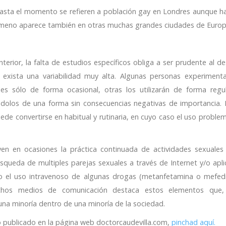
hasta el momento se refieren a población gay en Londres aunque h
nómeno aparece también en otras muchas grandes ciudades de Europ
ior, la falta de estudios específicos obliga a ser prudente al des
xista una variabilidad muy alta. Algunas personas experiment
es sólo de forma ocasional, otras los utilizarán de forma regu
ndolos de una forma sin consecuencias negativas de importancia. 
ede convertirse en habitual y rutinaria, en cuyo caso el uso proble
en en ocasiones la práctica continuada de actividades sexuales
úsqueda de multiples parejas sexuales a través de Internet y/o apli
) o el uso intravenoso de algunas drogas (metanfetamina o mefedr
chos medios de comunicación destaca estos elementos que, 
una minoría dentro de una minoría de la sociedad.
ulo publicado en la página web doctorcaudevilla.com,
pinchad aquí.