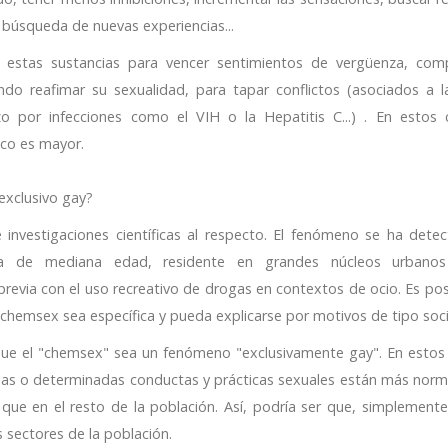
 búsqueda de nuevas experiencias...
r estas sustancias para vencer sentimientos de vergüenza, com
do reafimar su sexualidad, para tapar conflictos (asociados a l
o por infecciones como el VIH o la Hepatitis C...) . En estos 
co es mayor.
exclusivo gay?
 investigaciones científicas al respecto. El fenómeno se ha dete
na de mediana edad, residente en grandes núcleos urbano
previa con el uso recreativo de drogas en contextos de ocio. Es pos
l chemsex sea específica y pueda explicarse por motivos de tipo soci
 que el "chemsex" sea un fenómeno "exclusivamente gay". En esto
gas o determinadas conductas y prácticas sexuales están más norm
que en el resto de la población. Así, podría ser que, simplemente
 sectores de la población.