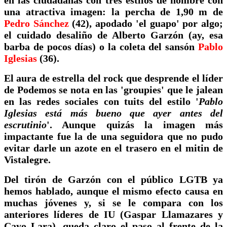
en las ciudadanas con tres estilos de hombre con
una atractiva imagen: la percha de 1,90 m de
Pedro Sánchez
(42), apodado 'el guapo' por algo;
el cuidado desaliño de Alberto Garzón (ay, esa
barba de pocos días) o la coleta del sansón
Pablo
Iglesias
(36).
El aura de estrella del rock que desprende el líder
de Podemos se nota en las 'groupies' que le jalean
en las redes sociales con tuits del estilo '
Pablo
Iglesias está más bueno que ayer antes del
escrutinio
'. Aunque quizás la imagen más
impactante fue la de una seguidora que no pudo
evitar darle un azote en el trasero en el mitin de
Vistalegre.
Del tirón de Garzón con el público LGTB ya
hemos hablado, aunque el mismo efecto causa en
muchas jóvenes y, si se le compara con los
anteriores líderes de IU (Gaspar Llamazares y
Cayo Lara), queda claro el paso al frente de la