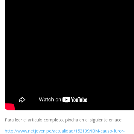
Para leer el articulo completo, pincha en el siguiente enlace:
http://www.netjoven.pe/actualidad/152139/IBM-causo-furor-