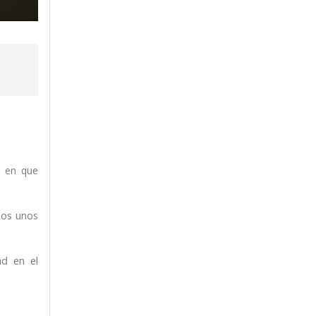
n en que
mos unos
ad en el