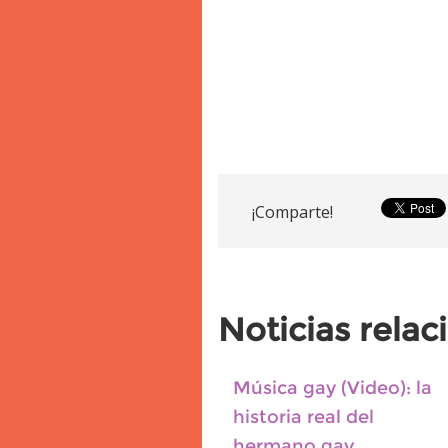
¡Comparte!
Noticias rela
Música gay (Video): la
historia real del
hermano gay