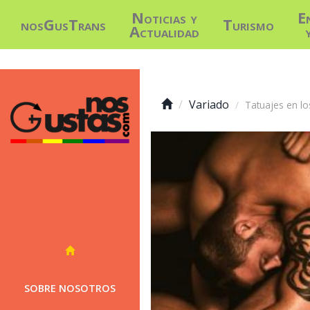
Noticias y
E
nosGusTrans
Turismo
Actualidad
Variado
Tatuajes en l
SOBRE NOSOTROS