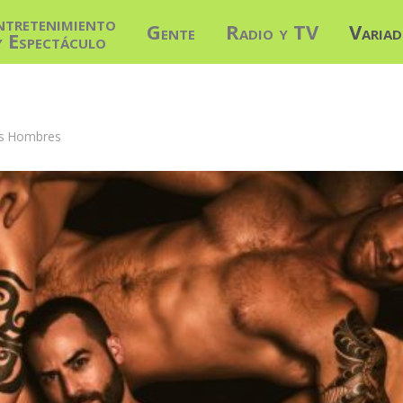
ntretenimiento
Gente
Radio y TV
Varia
y Espectáculo
os Hombres