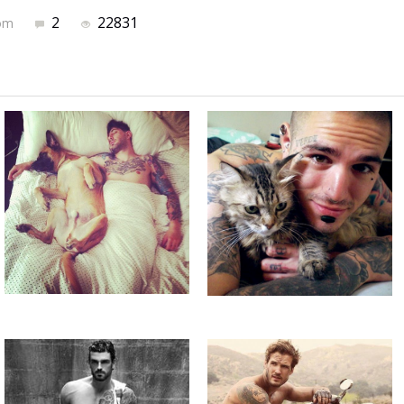
2
22831
com