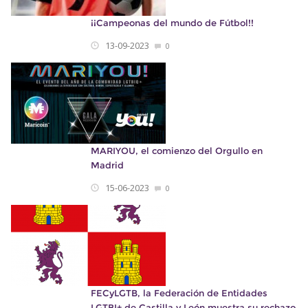
¡¡Campeonas del mundo de Fútbol!!
13-09-2023
0
MARIYOU, el comienzo del Orgullo en
Madrid
15-06-2023
0
FECyLGTB, la Federación de Entidades
LGTBI+ de Castilla y León muestra su rechazo