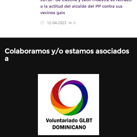
a la actitud del alcalde del PP contra sus
vecinos gais
12-04-2023
0
Colaboramos y/o estamos asociados
a