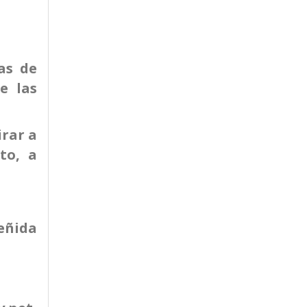
as de
e las
irar a
to, a
reñida