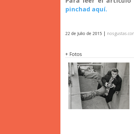
Para leer el artícul
pinchad aquí.
|
22 de Julio de 2015
nosgustas.c
+ Fotos