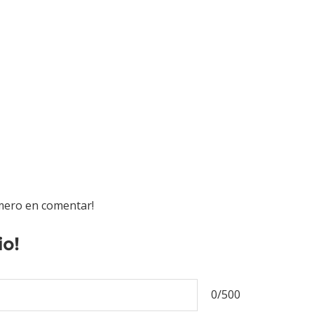
imero en comentar!
io!
0/500