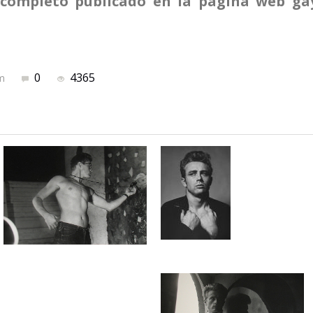
o completo publicado en la página web gay
0
4365
om