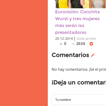
Eurovisión: Conchita
Wurst y tres mujeres
más serán las
presentadoras
|
20-12-2014
onda arcoíris
0
2634
Comentarios
No hay comentarios. ¡Sé el pr
¡Deja un comentar