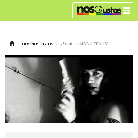
nosGusTrans
¿Existe la MODA TRANS?