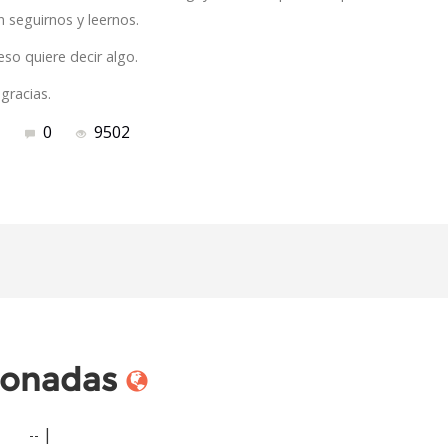
n seguirnos y leernos.
so quiere decir algo.
gracias.
0
9502
m
cionadas
|
--