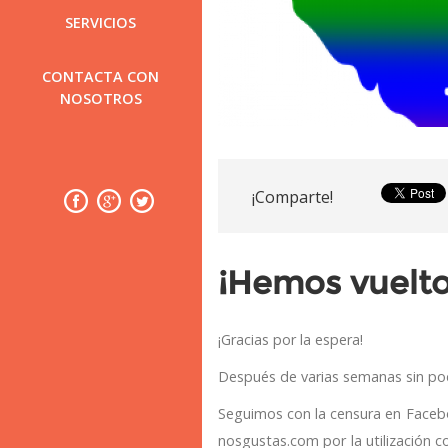
SERVICIOS
CONTACTA CON
NOSOTROS
¡Comparte!
¡Hemos vuelto
¡Gracias por la espera!
Después de varias semanas sin pod
Seguimos con la censura en Facebo
nosgustas.com por la utilización 