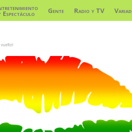
ntretenimiento
Gente
Radio y TV
Varia
y Espectáculo
vuelto!