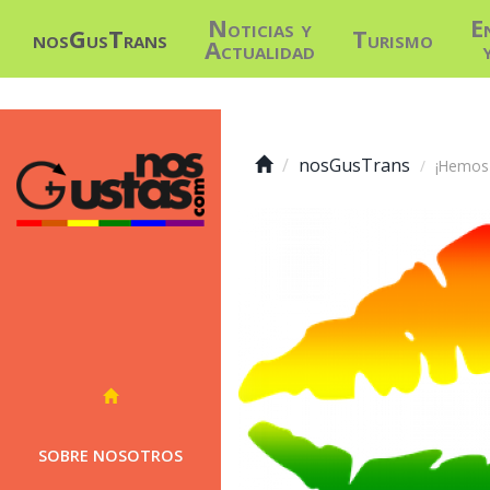
Noticias y
E
nosGusTrans
Turismo
Actualidad
nosGusTrans
¡Hemos 
SOBRE NOSOTROS