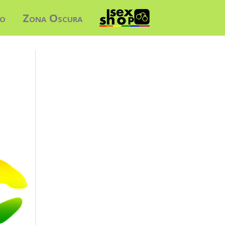
do
Zona Oscura