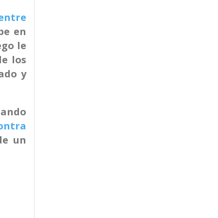
entre
be en
ego le
e los
ado y
usando
ontra
de un