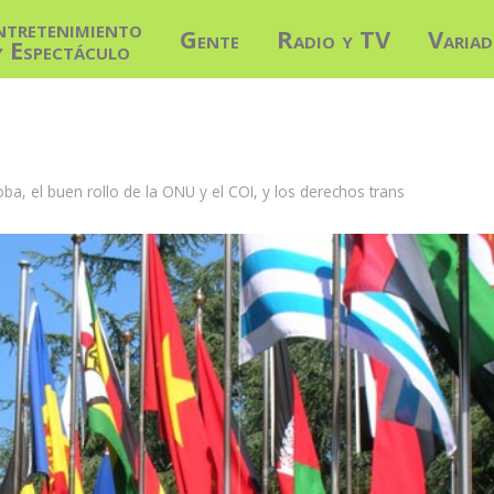
ntretenimiento
Gente
Radio y TV
Varia
y Espectáculo
oba, el buen rollo de la ONU y el COI, y los derechos trans