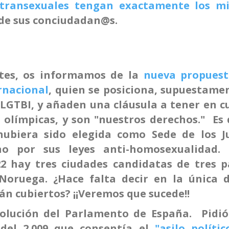
 transexuales tengan exactamente los m
 de sus conciudadan@s.
tes, os informamos de la
nueva propuest
rnacional
, quien se posiciona, supuestame
 LGTBI, y añaden una cláusula a tener en 
 olímpicas, y son "nuestros derechos." Es 
hubiera sido elegida como Sede de los J
no por sus leyes anti-homosexualidad. 
2 hay tres ciudades candidatas de tres pa
Noruega. ¿Hace falta decir en la única 
án cubiertos? ¡¡Veremos que sucede!!
olución del Parlamento de España. Pidió
 del 2.009 que consentía el
"asilo políti