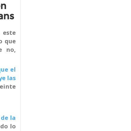
en
rans
 este
o que
e no,
que el
ye las
einte
 de la
odo lo