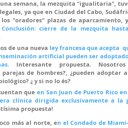
 una semana, la mezquita "igualitaria", tu
egales, ya que en Ciudad del Cabo, Sudáfri
 los "oradores" plazas de aparcamiento, y
Conclusión: cierre de la mezquita hast
.
mos de una nueva
ley francesa que acepta qu
inseminación artificial pueden ser adoptad
as.
Interesante propuesta. Nosotro
s parejas de hombres?, ¿pueden adoptar 
iológico? ¿ y si no lo és?
 cuentan que
en San Juan de Puerto Rico en
era clínica dirigida exclusivamente a la 
tísima propuesta!
oco más al norte, e
n el Condado de Miami