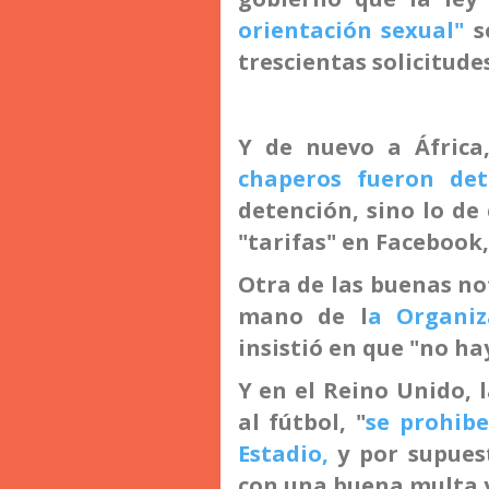
orientación sexual"
se
trescientas solicitude
Y de nuevo a Áfric
chaperos fueron de
detención, sino lo de
"tarifas" en Facebook,
Otra de las buenas no
mano de l
a Organiz
insistió en que "no ha
Y en el Reino Unido, 
al fútbol, "
se prohibe
Estadio,
y por supues
con una buena multa y