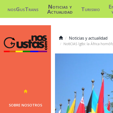
Noticias y
E
nosGusTrans
Turismo
Actualidad
Noticias y actualidad
NotICIAS lgtbi: la África homóf
SOBRE NOSOTROS