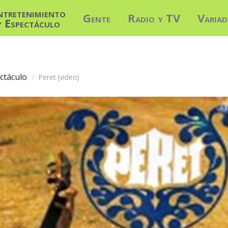
ntretenimiento
Gente
Radio y TV
Varia
y Espectáculo
ctáculo
Peret (video)