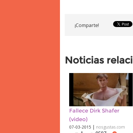
¡Comparte!
Noticias rela
Fallece Dirk Shafer
(video)
|
07-03-2015
nosgustas.com