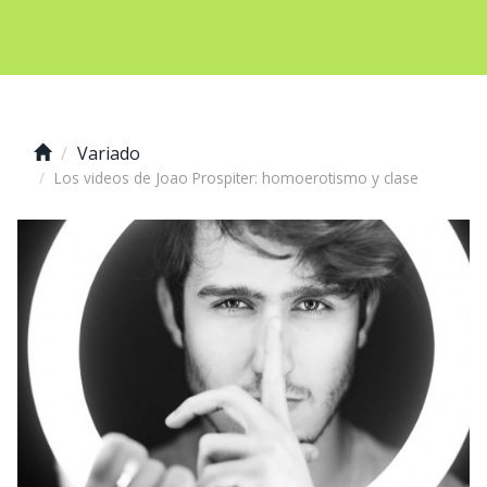
Variado
Los videos de Joao Prospiter: homoerotismo y clase