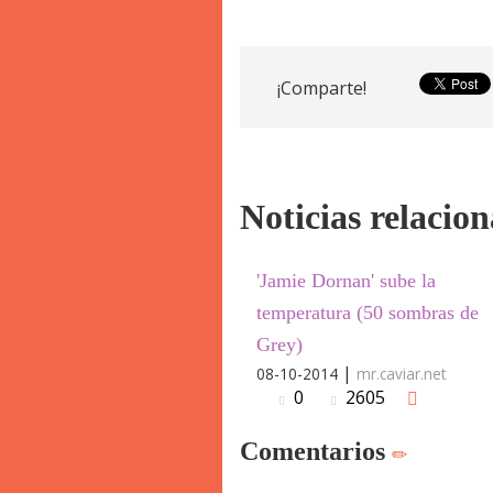
¡Comparte!
Noticias relacio
'Jamie Dornan' sube la
temperatura (50 sombras de
Grey)
|
08-10-2014
mr.caviar.net
0
2605
Comentarios