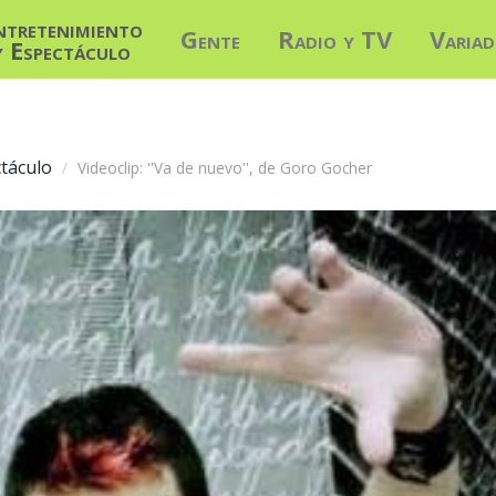
ntretenimiento
Gente
Radio y TV
Varia
y Espectáculo
táculo
Videoclip: ''Va de nuevo'', de Goro Gocher