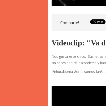
¡Comparte!
Videoclip: ''Va 
Nos gusta este chico. Sus letras,
sin necesidad de esconderse y hab
¡Enhorabuena Goro!, somos fanS, c