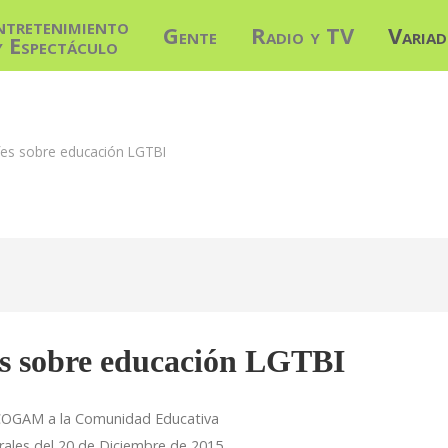
ntretenimiento
Gente
Radio y TV
Varia
y Espectáculo
fes sobre educación LGTBI
es sobre educación LGTBI
 COGAM a la Comunidad Educativa
rales del 20 de Diciembre de 2015.