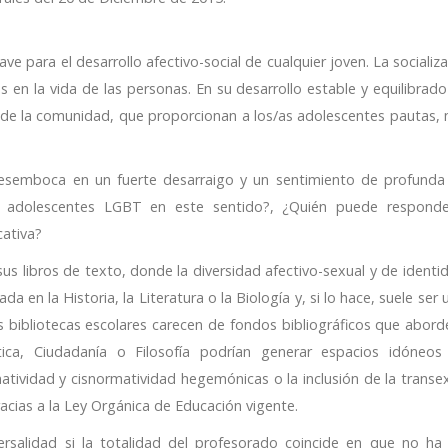
 para el desarrollo afectivo-social de cualquier joven. La socializa
s en la vida de las personas. En su desarrollo estable y equilibrado
to de la comunidad, que proporcionan a los/as adolescentes pautas,
desemboca en un fuerte desarraigo y un sentimiento de profunda
s adolescentes LGBT en este sentido?, ¿Quién puede respond
ativa?
us libros de texto, donde la diversidad afectivo-sexual y de identi
ada en la Historia, la Literatura o la Biología y, si lo hace, suele ser
 bibliotecas escolares carecen de fondos bibliográficos que abord
ica, Ciudadanía o Filosofía podrían generar espacios idóneos
tividad y cisnormatividad hegemónicas o la inclusión de la transex
cias a la Ley Orgánica de Educación vigente.
rsalidad si la totalidad del profesorado coincide en que no ha 