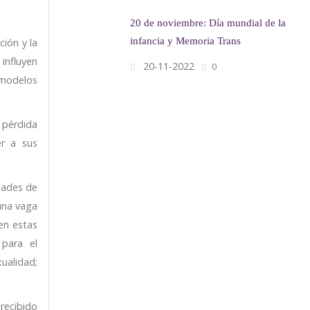
20 de noviembre: Día mundial de la
infancia y Memoria Trans
ción y la
 influyen
20-11-2022
0
 modelos
 pérdida
er a sus
dades de
 una vaga
en estas
 para el
ualidad;
recibido