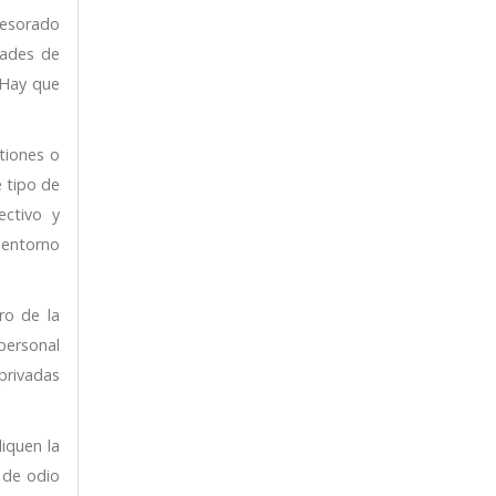
ofesorado
dades de
¿Hay que
tiones o
 tipo de
ectivo y
 entorno
ro de la
personal
privadas
iquen la
o de odio