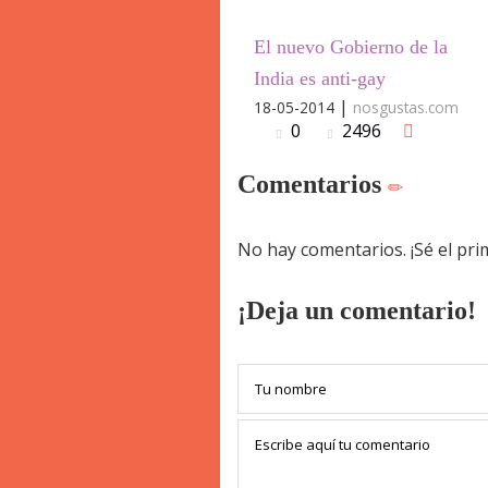
El nuevo Gobierno de la
India es anti-gay
|
18-05-2014
nosgustas.com
0
2496
Comentarios
No hay comentarios. ¡Sé el pr
¡Deja un comentario!