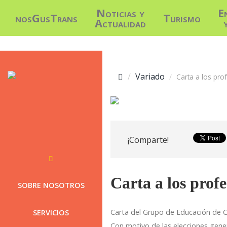
Noticias y
E
nosGusTrans
Turismo
Actualidad
Variado
Carta a los pro
¡Comparte!
Carta a los prof
SOBRE NOSOTROS
Carta del Grupo de Educación de
SERVICIOS
Con motivo de las elecciones gene