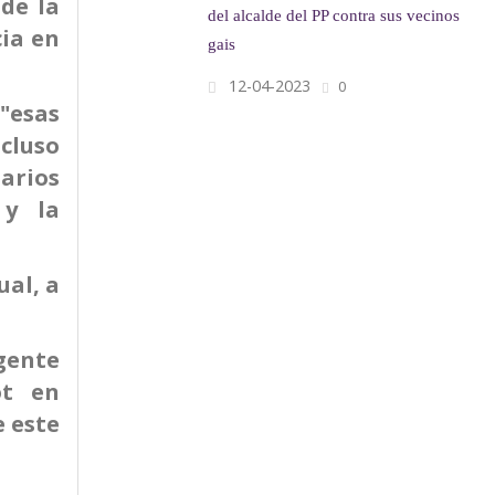
de la
del alcalde del PP contra sus vecinos
cia en
gais
12-04-2023
0
 "esas
cluso
arios
 y la
al, a
gente
ot en
 este