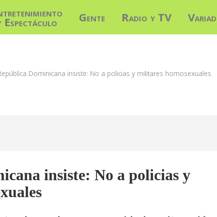
ntretenimiento
Gente
Radio y TV
Varia
y Espectáculo
República Dominicana insiste: No a policias y militares homosexuales
cana insiste: No a policias y
xuales