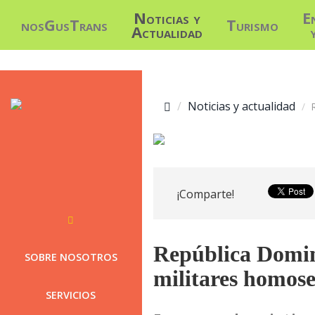
Noticias y
E
nosGusTrans
Turismo
Actualidad
Noticias y actualidad
¡Comparte!
República Domini
SOBRE NOSOTROS
militares homose
SERVICIOS