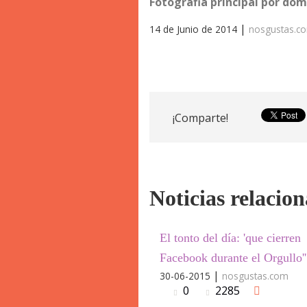
Fotografia principal por do
|
14 de Junio de 2014
nosgustas.
¡Comparte!
Noticias relacio
El tonto del día: 'que cierren
Facebook durante el Orgullo''
|
30-06-2015
nosgustas.com
0
2285