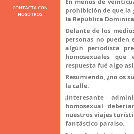
En menos de veinticu
CONTACTA CON
prohibición de que la
NOSOTROS
la República Dominica
Delante de los medios
personas no pueden ej
algún periodista pr
homosexuales que 
respuesta fué algo así
Resumiendo, ¿no os su
la calle.
¡Interesante admi
homosexual deberia
nuestros viajes turís
fantástico paraiso.