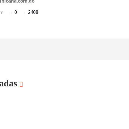
minicana.com.do
0
2408
com
nadas