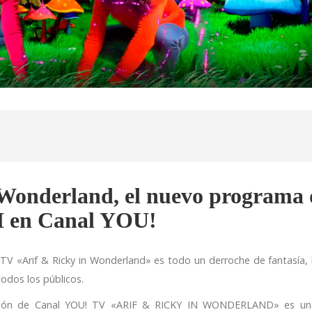
 Wonderland, el nuevo programa 
I en Canal YOU!
TV «Arif & Ricky in Wonderland» es todo un derroche de fantasía,
todos los públicos.
isión de Canal YOU! TV «ARIF & RICKY IN WONDERLAND» es un 