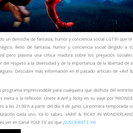
odo un derroche de fantasía, humor y conciencia social LGTBI que te
ico, lleno de fantasía, humor y conciencia social dirigido a t
nil pero plasma una crítica madura sobre los prejuicios sociales
el respeto a la diversidad y de la importancia de la libertad de v
lguno. Descubre más información en el pasado artículo de «Arif & 
n programa imprescindible para cualquiera que disfrute del entrete
s invita a la reflexión. Únete a Arif y Ricky en su viaje por !!WON
es a las 21:00 h a partir del día 9 de junio. La primera temporada 
duración cada uno. Ya lo sabes, «ARIF & RICKY IN WONDERLAN
es ver en Canal YOU! TV así que
¡SUSCRÍBETE YA!