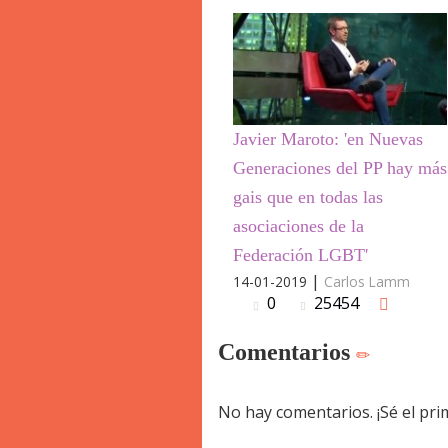
Javier Maroto: 'en Nuevas
Generaciones del PP hay más
gais que en todas las
asociaciones de la
Federación LGBT'
|
14-01-2019
Carlos Lamm
0
25454
Comentarios
No hay comentarios. ¡Sé el pr