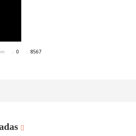
0
8567
com
nadas