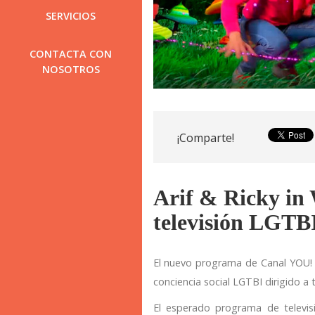
SERVICIOS
CONTACTA CON
NOSOTROS
¡Comparte!
Arif & Ricky in
televisión LGTB
El nuevo programa de Canal YOU! 
conciencia social LGTBI dirigido a 
El esperado programa de telev