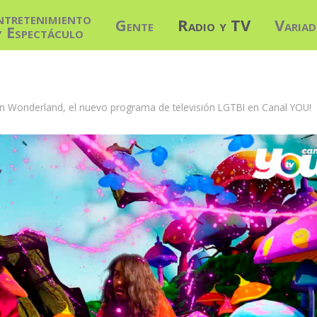
ntretenimiento
Gente
Radio y TV
Varia
y Espectáculo
 in Wonderland, el nuevo programa de televisión LGTBI en Canal YOU!