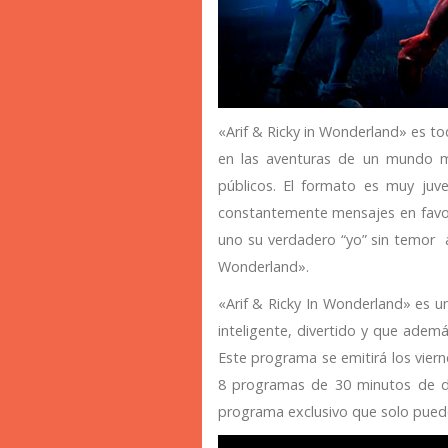
«Arif & Ricky in Wonderland» es t
en las aventuras de un mundo mág
públicos. El formato es muy juve
constantemente mensajes en favor d
uno su verdadero “yo” sin temor a
Wonderland».
«Arif & Ricky In Wonderland» es u
inteligente, divertido y que ademá
Este programa se emitirá los viern
8 programas de 30 minutos de 
programa exclusivo que solo pued