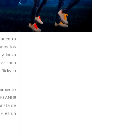
 adentra
odos los
 y lanza
ivir cada
Ricky in
nimiento
DERLAND!!
consta de
D» es un