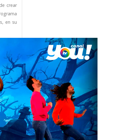
de crear
programa
s, en su