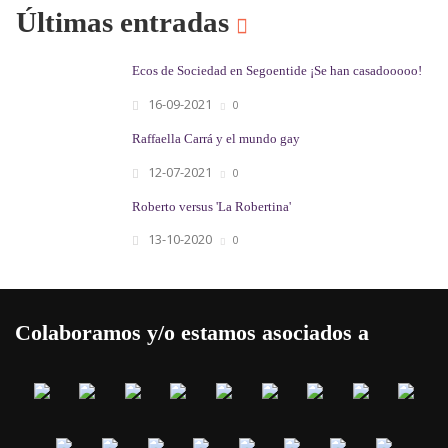
Últimas entradas
Ecos de Sociedad en Segoentide ¡Se han casadooooo!
16-09-2021
0
Raffaella Carrá y el mundo gay
12-07-2021
0
Roberto versus 'La Robertina'
13-10-2020
0
Colaboramos y/o estamos asociados a